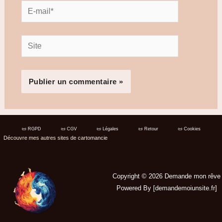
E-
mail*
Site
📜 RGPD
📜 CGV
📜 Légales
📜 Retour
📜 Cookies
Découvre mes autres sites de cartomancie
Copyright © 2026 Demande mon rêve
Powered By [
demandemoiunsite.fr
]