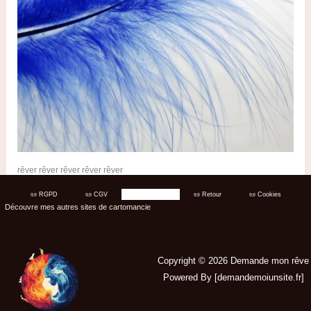
rêver rêver rêver rêver rêver
📜 RGPD
📜 CGV
📜 Légales
📜 Retour
📜 Cookies
Découvre mes autres sites de cartomancie
Copyright © 2026 Demande mon rêve
Powered By [
demandemoiunsite.fr
]