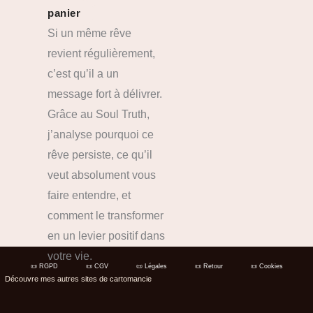
panier
Si un même rêve
revient régulièrement,
c’est qu’il a un
message fort à délivrer.
Grâce au Soul Truth,
j’analyse pourquoi ce
rêve persiste, ce qu’il
veut absolument vous
faire entendre, et
comment le transformer
en un levier positif dans
votre vie.
📜 RGPD
📜 CGV
📜 Légales
📜 Retour
📜 Cookies
Découvre mes autres sites de cartomancie