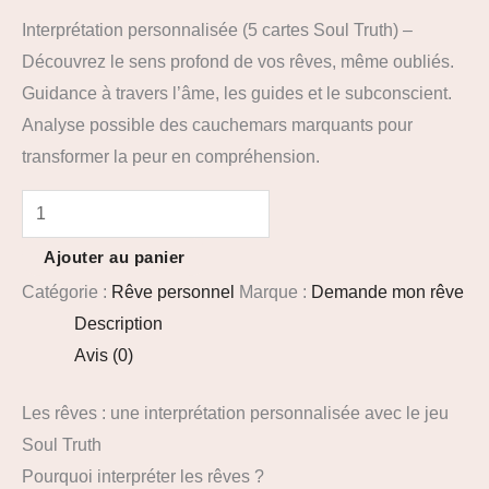
Interprétation personnalisée (5 cartes Soul Truth) –
Découvrez le sens profond de vos rêves, même oubliés.
Guidance à travers l’âme, les guides et le subconscient.
Analyse possible des cauchemars marquants pour
transformer la peur en compréhension.
quantité
de
Ajouter au panier
Analyse
Catégorie :
Rêve personnel
Marque :
Demande mon rêve
d’un
Description
rêve
Avis (0)
personnel
Les rêves : une interprétation personnalisée avec le jeu
Soul Truth
Pourquoi interpréter les rêves ?